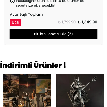
İncelediğiniz ürün ile birlikte bu ürünler de
sepetinize eklenecektir!
Avantajlı Toplam
₺ 1,799.90
₺ 1,349.90
%
25
Birlikte Sepete Ekle (2)
İndirimli Ürünler !