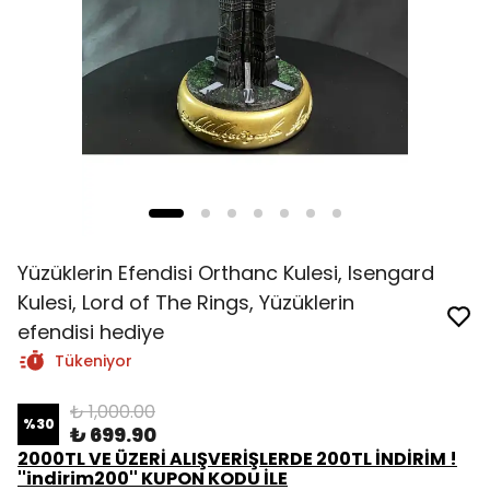
Yüzüklerin Efendisi Orthanc Kulesi, Isengard
Kulesi, Lord of The Rings, Yüzüklerin
efendisi hediye
Tükeniyor
₺ 1,000.00
%
30
₺ 699.90
2000TL VE ÜZERİ ALIŞVERİŞLERDE 200TL İNDİRİM !
''indirim200'' KUPON KODU İLE