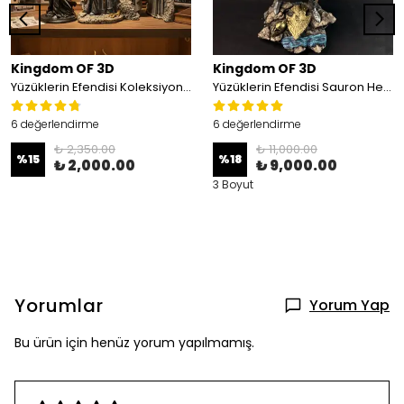
Kingdom OF 3D
Kingdom OF 3D
Yüzüklerin Efendisi Koleksiyon Seti, 3'lü Set(Argonath Heykelleri, Nazgul, Gandalf)
Yüzüklerin Efendisi Sauron Heykeli
6 değerlendirme
6 değerlendirme
₺ 2,350.00
₺ 11,000.00
%
15
%
18
₺ 2,000.00
₺ 9,000.00
3 Boyut
Yorumlar
Yorum Yap
Bu ürün için henüz yorum yapılmamış.