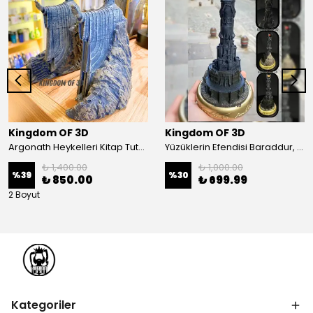
Kingdom OF 3D
Kingdom OF 3D
Argonath Heykelleri Kitap Tutucu, Yüzüklerin Efendisi Figür, Argonath Bookend, 2 Parça (Sağ, Sol)
Yüzüklerin Efendisi Baraddur, Lord Of The Rings, Sauron'un Gözü Biblo, Barad Dur Kale
₺ 1,400.00
₺ 1,000.00
%
39
%
30
₺ 850.00
₺ 699.99
2 Boyut
Kategoriler