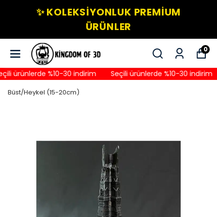
✨ KOLEKSIYONLUK PREMIUM
ÜRÜNLER
0
ili ürünlerde %10-30 indirim
Seçili ürünlerde %10-30 indirim
Büst/Heykel (15-20cm)