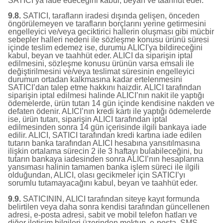
SATICI’ya iade edeceğini kabul, beyan ve taahhüt eder.
9.8.
SATICI, tarafların iradesi dışında gelişen, önceden
öngörülemeyen ve tarafların borçlarını yerine getirmesini
engelleyici ve/veya geciktirici hallerin oluşması gibi mücbir
sebepler halleri nedeni ile sözleşme konusu ürünü süresi
içinde teslim edemez ise, durumu ALICI'ya bildireceğini
kabul, beyan ve taahhüt eder. ALICI da siparişin iptal
edilmesini, sözleşme konusu ürünün varsa emsali ile
değiştirilmesini ve/veya teslimat süresinin engelleyici
durumun ortadan kalkmasına kadar ertelenmesini
SATICI’dan talep etme hakkını haizdir. ALICI tarafından
siparişin iptal edilmesi halinde ALICI’nın nakit ile yaptığı
ödemelerde, ürün tutarı 14 gün içinde kendisine nakden ve
defaten ödenir. ALICI’nın kredi kartı ile yaptığı ödemelerde
ise, ürün tutarı, siparişin ALICI tarafından iptal
edilmesinden sonra 14 gün içerisinde ilgili bankaya iade
edilir. ALICI, SATICI tarafından kredi kartına iade edilen
tutarın banka tarafından ALICI hesabına yansıtılmasına
ilişkin ortalama sürecin 2 ile 3 haftayı bulabileceğini, bu
tutarın bankaya iadesinden sonra ALICI’nın hesaplarına
yansıması halinin tamamen banka işlem süreci ile ilgili
olduğundan, ALICI, olası gecikmeler için SATICI’yı
sorumlu tutamayacağını kabul, beyan ve taahhüt eder.
9.9.
SATICININ, ALICI tarafından siteye kayıt formunda
belirtilen veya daha sonra kendisi tarafından güncellenen
adresi, e-posta adresi, sabit ve mobil telefon hatları ve
diğer iletişim bilgileri üzerinden mektup, e-posta, SMS,