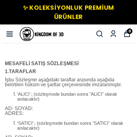
✨ KOLEKSIYONLUK PREMIUM
ÜRÜNLER
0
MESAFELİ SATIŞ SÖZLEŞMESİ
1.TARAFLAR
İşbu Sözleşme aşağıdaki taraflar arasında aşağıda
belirtilen hüküm ve şartlar çerçevesinde imzalanmıştır.
‘ALICI’ ; (sözleşmede bundan sonra "ALICI" olarak
anılacaktır)
AD- SOYAD:
ADRES:
‘SATICI’ ; (sözleşmede bundan sonra "SATICI" olarak
anılacaktır)