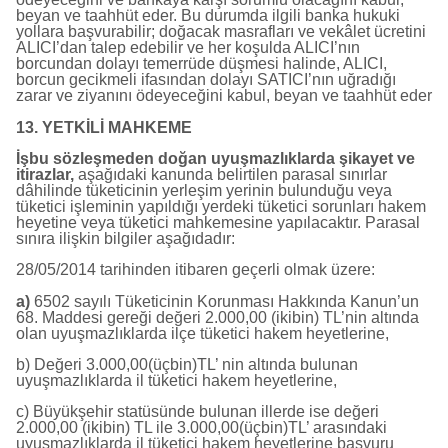
beyan ve taahhüt eder. Bu durumda ilgili banka hukuki
yollara başvurabilir; doğacak masrafları ve vekâlet ücretini
ALICI’dan talep edebilir ve her koşulda ALICI’nın
borcundan dolayı temerrüde düşmesi halinde, ALICI,
borcun gecikmeli ifasından dolayı SATICI’nın uğradığı
zarar ve ziyanını ödeyeceğini kabul, beyan ve taahhüt eder
13. YETKİLİ MAHKEME
İşbu sözleşmeden doğan uyuşmazlıklarda şikayet ve
itirazlar,
aşağıdaki kanunda belirtilen parasal sınırlar
dâhilinde tüketicinin yerleşim yerinin bulunduğu veya
tüketici işleminin yapıldığı yerdeki tüketici sorunları hakem
heyetine veya tüketici mahkemesine yapılacaktır. Parasal
sınıra ilişkin bilgiler aşağıdadır:
28/05/2014 tarihinden itibaren geçerli olmak üzere:
a)
6502 sayılı Tüketicinin Korunması Hakkında Kanun’un
68. Maddesi gereği değeri 2.000,00 (ikibin) TL’nin altında
olan uyuşmazlıklarda ilçe tüketici hakem heyetlerine,
b) Değeri 3.000,00(üçbin)TL’ nin altında bulunan
uyuşmazlıklarda il tüketici hakem heyetlerine,
c) Büyükşehir statüsünde bulunan illerde ise değeri
2.000,00 (ikibin) TL ile 3.000,00(üçbin)TL’ arasındaki
uyuşmazlıklarda il tüketici hakem heyetlerine başvuru