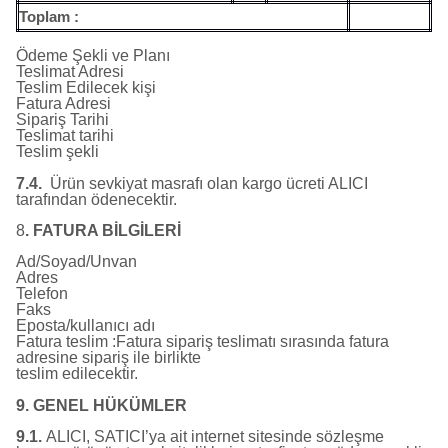
Toplam :
Ödeme Şekli ve Planı
Teslimat Adresi
Teslim Edilecek kişi
Fatura Adresi
Sipariş Tarihi
Teslimat tarihi
Teslim şekli
7.4.
Ürün sevkiyat masrafı olan kargo ücreti ALICI
tarafından ödenecektir.
8
. FATURA BİLGİLERİ
Ad/Soyad/Unvan
Adres
Telefon
Faks
Eposta/kullanıcı adı
Fatura teslim :Fatura sipariş teslimatı sırasında fatura
adresine sipariş ile birlikte
teslim edilecektir.
9. GENEL HÜKÜMLER
9.1.
ALICI, SATICI’ya ait internet sitesinde sözleşme