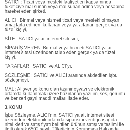
SATICI : Ticari veya mesleki faaliyetleri kapsamında
tüketiciye mal sunan veya mal sunan adına veya hesabına
hareket eden şirketi,
ALICI : Bir mal veya hizmeti ticari veya mesleki olmayan
amaçlarla edinen, kullanan veya yararlanan gerçek ya da
tüzel kişiyi,
SİTE : SATICI’ya ait internet sitesini,
SİPARİŞ VEREN: Bir mal veya hizmeti SATICI’ya ait
internet sitesi üzerinden talep eden gerçek ya da tüzel
kişiyi,
TARAFLAR : SATICI ve ALICI’yı,
SÖZLEŞME : SATICI ve ALICI arasında akdedilen işbu
sözleşmeyi,
MAL : Alışverişe konu olan taşınır eşyayı ve elektronik
ortamda kullanılmak üzere hazırlanan yazılım, ses, görüntü
ve benzeri gayri maddi malları ifade eder.
3.KONU
İşbu Sözleşme, ALICI’nın, SATICI’ya ait internet sitesi
üzerinden elektronik ortamda siparişini verdiği aşağıda
nitelikleri ve satış fiyatı belirtilen ürünün satışı ve teslimi ile
ilgili olarak 6502 sayılı Tüketicinin Korunması Hakkında