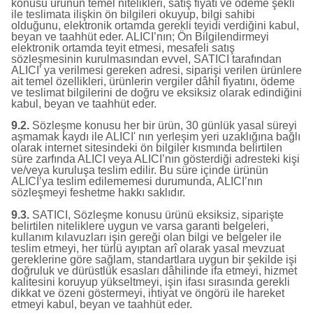
konusu ürünün temel nitelikleri, satış fiyatı ve ödeme şekli
ile teslimata ilişkin ön bilgileri okuyup, bilgi sahibi
olduğunu, elektronik ortamda gerekli teyidi verdiğini kabul,
beyan ve taahhüt eder. ALICI’nın; Ön Bilgilendirmeyi
elektronik ortamda teyit etmesi, mesafeli satış
sözleşmesinin kurulmasından evvel, SATICI tarafından
ALICI' ya verilmesi gereken adresi, siparişi verilen ürünlere
ait temel özellikleri, ürünlerin vergiler dâhil fiyatını, ödeme
ve teslimat bilgilerini de doğru ve eksiksiz olarak edindiğini
kabul, beyan ve taahhüt eder.
9.2.
Sözleşme konusu her bir ürün, 30 günlük yasal süreyi
aşmamak kaydı ile ALICI' nın yerleşim yeri uzaklığına bağlı
olarak internet sitesindeki ön bilgiler kısmında belirtilen
süre zarfında ALICI veya ALICI’nın gösterdiği adresteki kişi
ve/veya kuruluşa teslim edilir. Bu süre içinde ürünün
ALICI’ya teslim edilememesi durumunda, ALICI’nın
sözleşmeyi feshetme hakkı saklıdır.
9.3.
SATICI, Sözleşme konusu ürünü eksiksiz, siparişte
belirtilen niteliklere uygun ve varsa garanti belgeleri,
kullanım kılavuzları işin gereği olan bilgi ve belgeler ile
teslim etmeyi, her türlü ayıptan arî olarak yasal mevzuat
gereklerine göre sağlam, standartlara uygun bir şekilde işi
doğruluk ve dürüstlük esasları dâhilinde ifa etmeyi, hizmet
kalitesini koruyup yükseltmeyi, işin ifası sırasında gerekli
dikkat ve özeni göstermeyi, ihtiyat ve öngörü ile hareket
etmeyi kabul, beyan ve taahhüt eder.