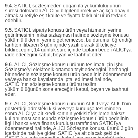
9.4.
SATICI, sözleşmeden doğan ifa yükümlülüğünün
süresi dolmadan ALICI’yı bilgilendirmek ve açıkça onayını
almak suretiyle eşit kalite ve fiyatta farklı bir ürün tedarik
edebilir.
9.5.
SATICI, sipariş konusu ürün veya hizmetin yerine
getirilmesinin imkânsızlaşması halinde sözleşme konusu
yükümlülüklerini yerine getiremezse, bu durumu, öğrendiği
tarihten itibaren 3 gün içinde yazılı olarak tüketiciye
bildireceğini, 14 günlük süre içinde toplam bedeli ALICI’ya
iade edeceğini kabul, beyan ve taahhüt eder.
9.6.
ALICI, Sözleşme konusu ürünün teslimatı için işbu
Sözleşme’yi elektronik ortamda teyit edeceğini, herhangi
bir nedenle sözleşme konusu ürün bedelinin ödenmemesi
ve/veya banka kayıtlarında iptal edilmesi halinde,
SATICI’nın sözleşme konusu ürünü teslim
yükümlülüğünün sona ereceğini kabul, beyan ve taahhüt
eder.
9.7.
ALICI, Sözleşme konusu ürünün ALICI veya ALICI’nın
gösterdiği adresteki kişi ve/veya kuruluşa tesliminden
sonra ALICI'ya ait kredi kartının yetkisiz kişilerce haksız
kullanılması sonucunda sözleşme konusu ürün bedelinin
ilgili banka veya finans kuruluşu tarafından SATICI'ya
ödenmemesi halinde, ALICI Sözleşme konusu ürünü 3 gün
içerisinde nakliye gideri SATICI’ya ait olacak şekilde