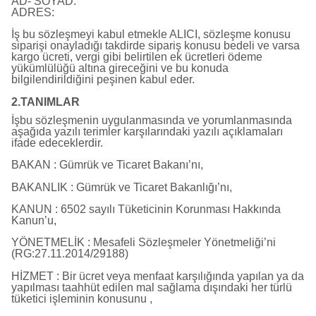
AD- SOYAD:
ADRES:
İş bu sözleşmeyi kabul etmekle ALICI, sözleşme konusu
siparişi onayladığı takdirde sipariş konusu bedeli ve varsa
kargo ücreti, vergi gibi belirtilen ek ücretleri ödeme
yükümlülüğü altına gireceğini ve bu konuda
bilgilendirildiğini peşinen kabul eder.
2.TANIMLAR
İşbu sözleşmenin uygulanmasında ve yorumlanmasında
aşağıda yazılı terimler karşılarındaki yazılı açıklamaları
ifade edeceklerdir.
BAKAN : Gümrük ve Ticaret Bakanı’nı,
BAKANLIK : Gümrük ve Ticaret Bakanlığı’nı,
KANUN : 6502 sayılı Tüketicinin Korunması Hakkında
Kanun’u,
YÖNETMELİK : Mesafeli Sözleşmeler Yönetmeliği’ni
(RG:27.11.2014/29188)
HİZMET : Bir ücret veya menfaat karşılığında yapılan ya da
yapılması taahhüt edilen mal sağlama dışındaki her türlü
tüketici işleminin konusunu ,