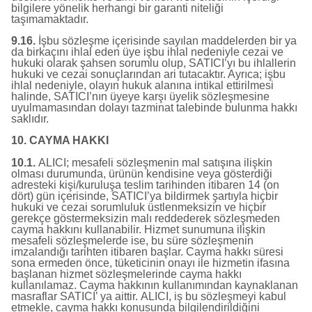
bilgilere yönelik herhangi bir garanti niteliği
taşımamaktadır.
9.16.
İşbu sözleşme içerisinde sayılan maddelerden bir ya
da birkaçını ihlal eden üye işbu ihlal nedeniyle cezai ve
hukuki olarak şahsen sorumlu olup, SATICI’yı bu ihlallerin
hukuki ve cezai sonuçlarından ari tutacaktır. Ayrıca; işbu
ihlal nedeniyle, olayın hukuk alanına intikal ettirilmesi
halinde, SATICI’nın üyeye karşı üyelik sözleşmesine
uyulmamasından dolayı tazminat talebinde bulunma hakkı
saklıdır.
10. CAYMA HAKKI
10.1.
ALICI; mesafeli sözleşmenin mal satışına ilişkin
olması durumunda, ürünün kendisine veya gösterdiği
adresteki kişi/kuruluşa teslim tarihinden itibaren 14 (on
dört) gün içerisinde, SATICI’ya bildirmek şartıyla hiçbir
hukuki ve cezai sorumluluk üstlenmeksizin ve hiçbir
gerekçe göstermeksizin malı reddederek sözleşmeden
cayma hakkını kullanabilir. Hizmet sunumuna ilişkin
mesafeli sözleşmelerde ise, bu süre sözleşmenin
imzalandığı tarihten itibaren başlar. Cayma hakkı süresi
sona ermeden önce, tüketicinin onayı ile hizmetin ifasına
başlanan hizmet sözleşmelerinde cayma hakkı
kullanılamaz. Cayma hakkının kullanımından kaynaklanan
masraflar SATICI’ ya aittir. ALICI, iş bu sözleşmeyi kabul
etmekle, cayma hakkı konusunda bilgilendirildiğini