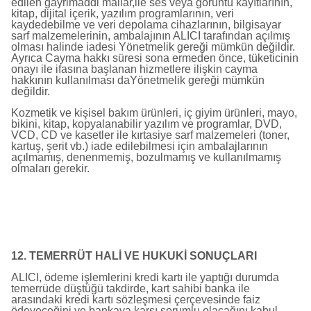
edilen gayrimaddi mallar,ile ses veya görüntü kayıtlarının,
kitap, dijital içerik, yazılım programlarının, veri
kaydedebilme ve veri depolama cihazlarının, bilgisayar
sarf malzemelerinin, ambalajının ALICI tarafından açılmış
olması halinde iadesi Yönetmelik gereği mümkün değildir.
Ayrıca Cayma hakkı süresi sona ermeden önce, tüketicinin
onayı ile ifasına başlanan hizmetlere ilişkin cayma
hakkının kullanılması daYönetmelik gereği mümkün
değildir.
Kozmetik ve kişisel bakım ürünleri, iç giyim ürünleri, mayo,
bikini, kitap, kopyalanabilir yazılım ve programlar, DVD,
VCD, CD ve kasetler ile kırtasiye sarf malzemeleri (toner,
kartuş, şerit vb.) iade edilebilmesi için ambalajlarının
açılmamış, denenmemiş, bozulmamış ve kullanılmamış
olmaları gerekir.
12. TEMERRÜT HALİ VE HUKUKİ SONUÇLARI
ALICI, ödeme işlemlerini kredi kartı ile yaptığı durumda
temerrüde düştüğü takdirde, kart sahibi banka ile
arasındaki kredi kartı sözleşmesi çerçevesinde faiz
ödeyeceğini ve bankaya karşı sorumlu olacağını kabul,