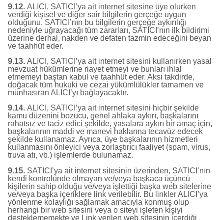
9.12.
ALICI, SATICI’ya ait internet sitesine üye olurken
verdiği kişisel ve diğer sair bilgilerin gerçeğe uygun
olduğunu, SATICI’nın bu bilgilerin gerçeğe aykırılığı
nedeniyle uğrayacağı tüm zararları, SATICI’nın ilk bildirimi
üzerine derhal, nakden ve defaten tazmin edeceğini beyan
ve taahhüt eder.
9.13.
ALICI, SATICI’ya ait internet sitesini kullanırken yasal
mevzuat hükümlerine riayet etmeyi ve bunları ihlal
etmemeyi baştan kabul ve taahhüt eder. Aksi takdirde,
doğacak tüm hukuki ve cezai yükümlülükler tamamen ve
münhasıran ALICI’yı bağlayacaktır.
9.14.
ALICI, SATICI’ya ait internet sitesini hiçbir şekilde
kamu düzenini bozucu, genel ahlaka aykırı, başkalarını
rahatsız ve taciz edici şekilde, yasalara aykırı bir amaç için,
başkalarının maddi ve manevi haklarına tecavüz edecek
şekilde kullanamaz. Ayrıca, üye başkalarının hizmetleri
kullanmasını önleyici veya zorlaştırıcı faaliyet (spam, virus,
truva atı, vb.) işlemlerde bulunamaz.
9.15.
SATICI’ya ait internet sitesinin üzerinden, SATICI’nın
kendi kontrolünde olmayan ve/veya başkaca üçüncü
kişilerin sahip olduğu ve/veya işlettiği başka web sitelerine
ve/veya başka içeriklere link verilebilir. Bu linkler ALICI’ya
yönlenme kolaylığı sağlamak amacıyla konmuş olup
herhangi bir web sitesini veya o siteyi işleten kişiyi
desteklememekte ve Link verilen web sitesinin içerdiği