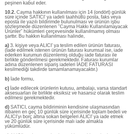
peşinen kabul eder.
10.2.
Cayma hakkının kullanılması için 14 (ondört) günlük
süre içinde SATICI' ya iadeli taahhütlü posta, faks veya
eposta ile yazılı bildirimde bulunulması ve ürünün işbu
sözleşmede düzenlenen "Cayma Hakkı Kullanılamayacak
Ürünler" hükümleri çerçevesinde kullanılmamış olması
şarttır. Bu hakkın kullanılması halinde,
a)
3. kişiye veya ALICI’ ya teslim edilen ürünün faturası,
(İade edilmek istenen ürünün faturası kurumsal ise, iade
ederken kurumun düzenlemiş olduğu iade faturası ile
birlikte gönderilmesi gerekmektedir. Faturası kurumlar
adına düzenlenen sipariş iadeleri İADE FATURASI
kesilmediği takdirde tamamlanamayacaktır.)
b)
İade formu,
c)
İade edilecek ürünlerin kutusu, ambalajı, varsa standart
aksesuarları ile birlikte eksiksiz ve hasarsız olarak teslim
edilmesi gerekmektedir.
d)
SATICI, cayma bildiriminin kendisine ulaşmasından
itibaren en geç 10 günlük süre içerisinde toplam bedeli ve
ALICI’yı borç altına sokan belgeleri ALICI’ ya iade etmek
ve 20 günlük süre içerisinde malı iade almakla
yükümlüdür.