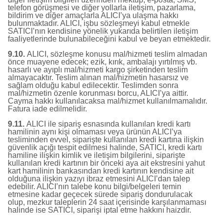
telefon görüşmesi ve diğer yollarla iletişim, pazarlama,
bildirim ve diğer amaçlarla ALICI’ya ulaşma hakkı
bulunmaktadır. ALICI, işbu sözleşmeyi kabul etmekle
SATICI’nın kendisine yönelik yukarıda belirtilen iletişim
faaliyetlerinde bulunabileceğini kabul ve beyan etmektedir.
9.10.
ALICI, sözleşme konusu mal/hizmeti teslim almadan
önce muayene edecek; ezik, kırık, ambalajı yırtılmış vb.
hasarlı ve ayıplı mal/hizmeti kargo şirketinden teslim
almayacaktır. Teslim alınan mal/hizmetin hasarsız ve
sağlam olduğu kabul edilecektir. Teslimden sonra
mal/hizmetin özenle korunması borcu, ALICI’ya aittir.
Cayma hakkı kullanılacaksa mal/hizmet kullanılmamalıdır.
Fatura iade edilmelidir.
9.11.
ALICI ile sipariş esnasında kullanılan kredi kartı
hamilinin aynı kişi olmaması veya ürünün ALICI’ya
tesliminden evvel, siparişte kullanılan kredi kartına ilişkin
güvenlik açığı tespit edilmesi halinde, SATICI, kredi kartı
hamiline ilişkin kimlik ve iletişim bilgilerini, siparişte
kullanılan kredi kartının bir önceki aya ait ekstresini yahut
kart hamilinin bankasından kredi kartının kendisine ait
olduğuna ilişkin yazıyı ibraz etmesini ALICI’dan talep
edebilir. ALICI’nın talebe konu bilgi/belgeleri temin
etmesine kadar geçecek sürede sipariş dondurulacak
olup, mezkur taleplerin 24 saat içerisinde karşılanmaması
halinde ise SATICI, siparişi iptal etme hakkını haizdir.