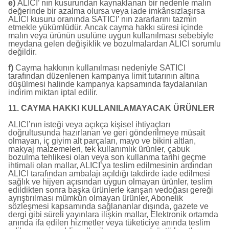
e)
ALICI’ nın kusurundan kaynaklanan bir nedenle malın
değerinde bir azalma olursa veya iade imkânsızlaşırsa
ALICI kusuru oranında SATICI’ nın zararlarını tazmin
etmekle yükümlüdür. Ancak cayma hakkı süresi içinde
malın veya ürünün usulüne uygun kullanılması sebebiyle
meydana gelen değişiklik ve bozulmalardan ALICI sorumlu
değildir.
f)
Cayma hakkının kullanılması nedeniyle SATICI
tarafından düzenlenen kampanya limit tutarının altına
düşülmesi halinde kampanya kapsamında faydalanılan
indirim miktarı iptal edilir.
11. CAYMA HAKKI KULLANILAMAYACAK ÜRÜNLER
ALICI’nın isteği veya açıkça kişisel ihtiyaçları
doğrultusunda hazırlanan ve geri gönderilmeye müsait
olmayan, iç giyim alt parçaları, mayo ve bikini altları,
makyaj malzemeleri, tek kullanımlık ürünler, çabuk
bozulma tehlikesi olan veya son kullanma tarihi geçme
ihtimali olan mallar, ALICI’ya teslim edilmesinin ardından
ALICI tarafından ambalajı açıldığı takdirde iade edilmesi
sağlık ve hijyen açısından uygun olmayan ürünler, teslim
edildikten sonra başka ürünlerle karışan vedoğası gereği
ayrıştırılması mümkün olmayan ürünler, Abonelik
sözleşmesi kapsamında sağlananlar dışında, gazete ve
dergi gibi süreli yayınlara ilişkin mallar, Elektronik ortamda
anında ifa edilen hizmetler veya tüketiciye anında teslim