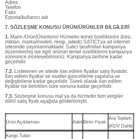
Adres
Telefon
Faks
Eposta/kullanıcı adı
7. SÖZLEŞME KONUSU ÜRÜN/ÜRÜNLER BİLGİLERİ
1.
Malın /Ürün/Ürünlerin/ Hizmetin temel özelliklerini (türü,
miktarı, marka/modeli, rengi, adedi) SATICI’ya ait internet
sitesinde yayınlanmaktadır. Satıcı tarafından kampanya
düzenlenmiş ise ilgili ürünün temel özelliklerini kampanya
süresince inceleyebilirsiniz. Kampanya tarihine kadar
geçerlidir.
7.2.
Listelenen ve sitede ilan edilen fiyatlar satış fiyatıdır.
İlan edilen fiyatlar ve vaatler güncelleme yapılana ve
değiştirilene kadar geçerlidir. Süreli olarak ilan edilen
fiyatlar ise belirtilen süre sonuna kadar geçerlidir.
7.3.
Sözleşme konusu mal ya da hizmetin tüm vergiler
dâhil satış fiyatı aşağıda gösterilmiştir.
Ara Toplam
Ürün Açıklaması
Adet
Birim Fiyatı
(KDV Dahil)
Kargo Tutarı