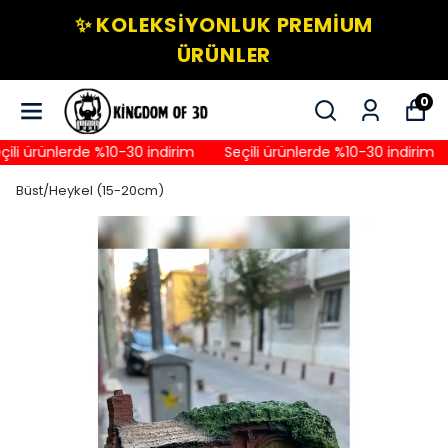
✨ KOLEKSIYONLUK PREMIUM
ÜRÜNLER
0
li ürünlerde %10-30 indirim
Seçili ürünlerde %10-30 indirim
Büst/Heykel (15-20cm)