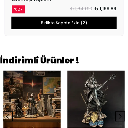
₺ 1,649.90
₺ 1,199.89
%
27
Birlikte Sepete Ekle (2)
İndirimli Ürünler !