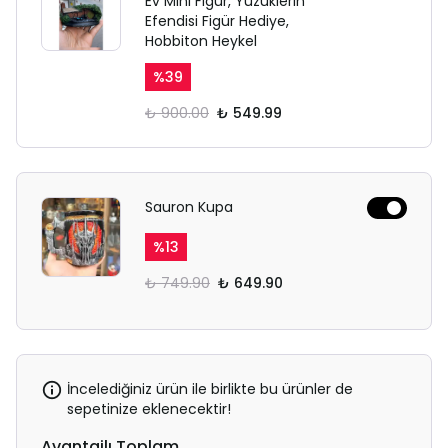
Ev Mini Figür, Yüzüklerin
Efendisi Figür Hediye,
Hobbiton Heykel
%
39
₺ 900.00
₺ 549.99
Sauron Kupa
%
13
₺ 749.90
₺ 649.90
İncelediğiniz ürün ile birlikte bu ürünler de
sepetinize eklenecektir!
Avantajlı Toplam