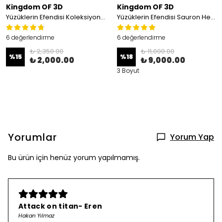
Kingdom OF 3D
Kingdom OF 3D
Yüzüklerin Efendisi Koleksiyon Seti, 3'lü Set(Argonath Heykelleri, Nazgul, Gandalf)
Yüzüklerin Efendisi Sauron Heykeli
6 değerlendirme
6 değerlendirme
₺ 2,350.00
₺ 11,000.00
%
15
%
18
₺ 2,000.00
₺ 9,000.00
3 Boyut
Yorumlar
Yorum Yap
Bu ürün için henüz yorum yapılmamış.
Attack on titan- Eren
Hakan Yılmaz