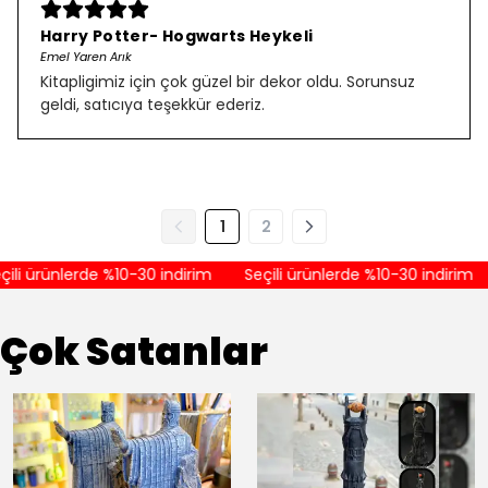
Harry Potter- Hogwarts Heykeli
Emel Yaren Arık
Kitapligimiz için çok güzel bir dekor oldu. Sorunsuz
geldi, satıcıya teşekkür ederiz.
1
2
li ürünlerde %10-30 indirim
Seçili ürünlerde %10-30 indirim
Çok Satanlar