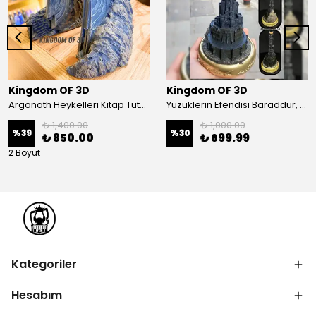
Kingdom OF 3D
Kingdom OF 3D
Argonath Heykelleri Kitap Tutucu, Yüzüklerin Efendisi Figür, Argonath Bookend, 2 Parça (Sağ, Sol)
Yüzüklerin Efendisi Baraddur, Lord Of The Rings, Sauron'un Gözü Biblo, Barad Dur Kale
₺ 1,400.00
₺ 1,000.00
%
39
%
30
₺ 850.00
₺ 699.99
2 Boyut
Kategoriler
Hesabım