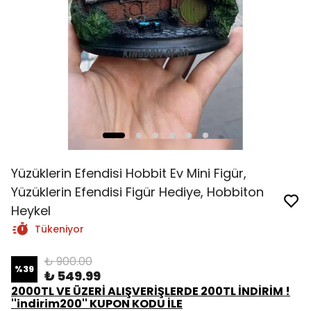
Yüzüklerin Efendisi Hobbit Ev Mini Figür,
Yüzüklerin Efendisi Figür Hediye, Hobbiton
Heykel
Tükeniyor
₺ 900.00
%
39
₺ 549.99
2000TL VE ÜZERİ ALIŞVERİŞLERDE 200TL İNDİRİM !
''indirim200'' KUPON KODU İLE