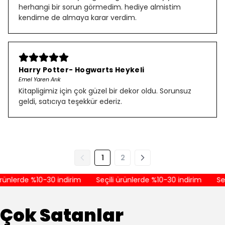
herhangi bir sorun görmedim. hediye almistim
kendime de almaya karar verdim.
Harry Potter- Hogwarts Heykeli
Emel Yaren Arık
Kitapligimiz için çok güzel bir dekor oldu. Sorunsuz
geldi, satıcıya teşekkür ederiz.
1
2
ünlerde %10-30 indirim
Seçili ürünlerde %10-30 indirim
Seçi
Çok Satanlar