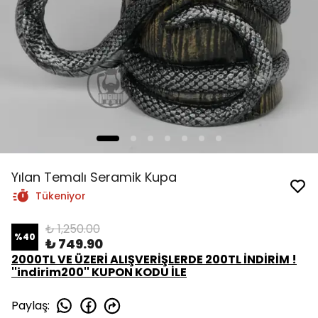
Yılan Temalı Seramik Kupa
Tükeniyor
₺ 1,250.00
%
40
₺ 749.90
2000TL VE ÜZERİ ALIŞVERİŞLERDE 200TL İNDİRİM !
''indirim200'' KUPON KODU İLE
Paylaş
: