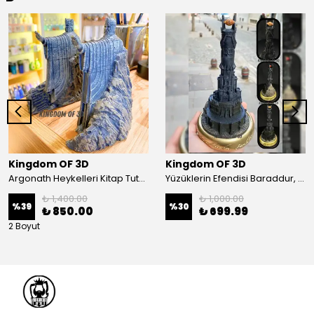
Kingdom OF 3D
Kingdom OF 3D
Argonath Heykelleri Kitap Tutucu, Yüzüklerin Efendisi Figür, Argonath Bookend, 2 Parça (Sağ, Sol)
Yüzüklerin Efendisi Baraddur, Lord Of The Rings, Sauron'un Gözü Biblo, Barad Dur Kale
₺ 1,400.00
₺ 1,000.00
%
39
%
30
₺ 850.00
₺ 699.99
2 Boyut