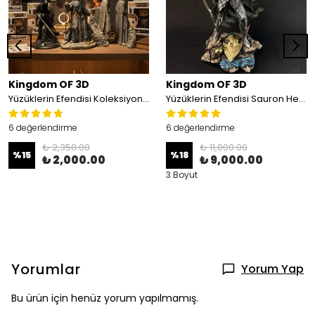
Kingdom OF 3D
Kingdom OF 3D
Yüzüklerin Efendisi Koleksiyon Seti, 3'lü Set(Argonath Heykelleri, Nazgul, Gandalf)
Yüzüklerin Efendisi Sauron Heykeli
6 değerlendirme
6 değerlendirme
₺ 2,350.00
₺ 11,000.00
%
15
%
18
₺ 2,000.00
₺ 9,000.00
3 Boyut
Yorumlar
Yorum Yap
Bu ürün için henüz yorum yapılmamış.