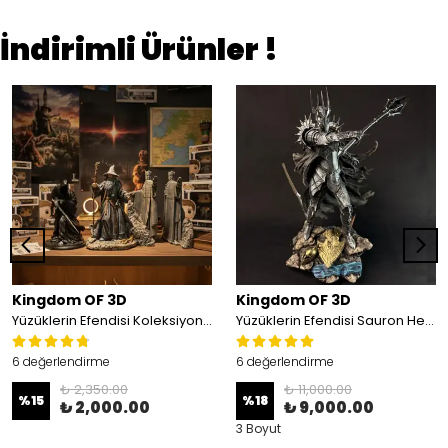
İndirimli Ürünler !
Kingdom OF 3D
Kingdom OF 3D
Yüzüklerin Efendisi Koleksiyon Seti, 3'lü Set(Argonath Heykelleri, Nazgul, Gandalf)
Yüzüklerin Efendisi Sauron Heykeli
6 değerlendirme
6 değerlendirme
₺ 2,350.00
₺ 11,000.00
%
15
%
18
₺ 2,000.00
₺ 9,000.00
3 Boyut