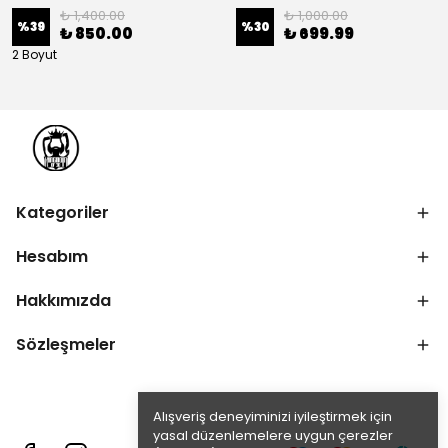
₺ 1,400.00
₺ 1,000.00
%
39
%
30
₺ 850.00
₺ 699.99
2 Boyut
Kategoriler
Hesabım
Hakkımızda
Sözleşmeler
Alışveriş deneyiminizi iyileştirmek için
yasal düzenlemelere uygun çerezler