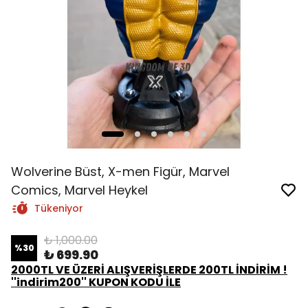
Wolverine Büst, X-men Figür, Marvel
Comics, Marvel Heykel
Tükeniyor
₺ 1,000.00
%
30
₺ 699.90
2000TL VE ÜZERİ ALIŞVERİŞLERDE 200TL İNDİRİM !
''indirim200'' KUPON KODU İLE