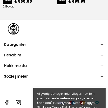
₺ 850.00
₺ 699.99
2 Boyut
Kategoriler
Hesabım
Hakkımızda
Sözleşmeler
Alışveriş deneyiminizi iyileştirmek için
yasal düzenlemelere uygun çerezler
(cookies) kullanıyoruz. Detaylı bilgiye
Gizlilik ve Çerez Politikası
sayfamızdan