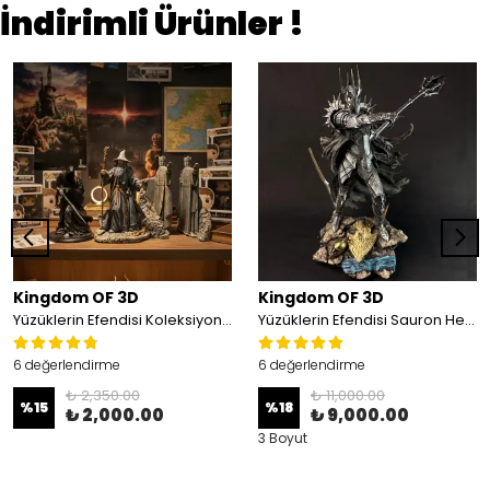
İndirimli Ürünler !
Kingdom OF 3D
Kingdom OF 3D
Yüzüklerin Efendisi Koleksiyon Seti, 3'lü Set(Argonath Heykelleri, Nazgul, Gandalf)
Yüzüklerin Efendisi Sauron Heykeli
6 değerlendirme
6 değerlendirme
₺ 2,350.00
₺ 11,000.00
%
15
%
18
₺ 2,000.00
₺ 9,000.00
3 Boyut