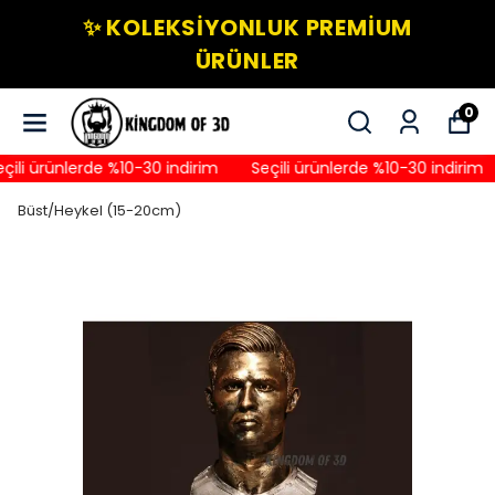
✨ KOLEKSIYONLUK PREMIUM
ÜRÜNLER
0
ili ürünlerde %10-30 indirim
Seçili ürünlerde %10-30 indirim
Büst/Heykel (15-20cm)