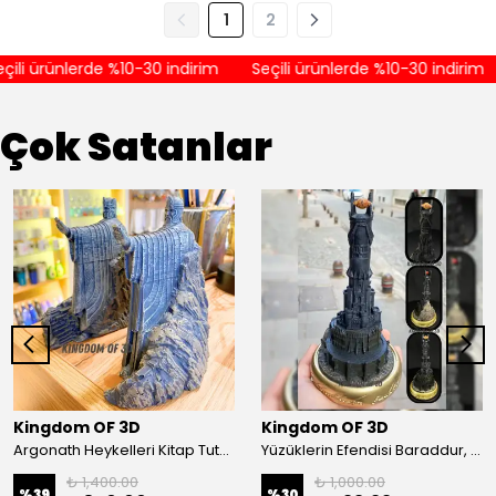
1
2
ili ürünlerde %10-30 indirim
Seçili ürünlerde %10-30 indirim
Çok Satanlar
Kingdom OF 3D
Kingdom OF 3D
Argonath Heykelleri Kitap Tutucu, Yüzüklerin Efendisi Figür, Argonath Bookend, 2 Parça (Sağ, Sol)
Yüzüklerin Efendisi Baraddur, Lord Of The Rings, Sauron'un Gözü Biblo, Barad Dur Kale
₺ 1,400.00
₺ 1,000.00
%
39
%
30