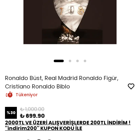
Ronaldo Büst, Real Madrid Ronaldo Figür,
Cristiano Ronaldo Biblo
Tükeniyor
₺ 1,000.00
%
30
₺ 699.90
2000TL VE ÜZERİ ALIŞVERİŞLERDE 200TL İNDİRİM !
''indirim200'' KUPON KODU İLE