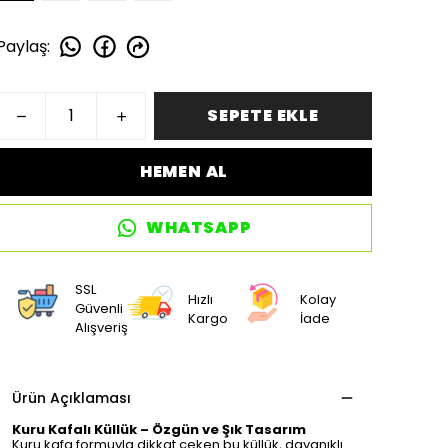
Paylaş
:
SEPETE EKLE
HEMEN AL
WHATSAPP
SSL
Hızlı
Kolay
Güvenli
Kargo
İade
Alışveriş
Ürün Açıklaması
Kuru Kafalı Küllük – Özgün ve Şık Tasarım
Kuru kafa formuyla dikkat çeken bu küllük, dayanıklı