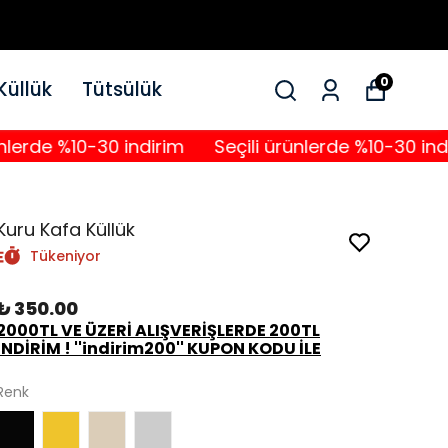
0
Küllük
Tütsülük
e %10-30 indirim
Seçili ürünlerde %10-30 indirim
Kuru Kafa Küllük
Tükeniyor
₺ 350.00
2000TL VE ÜZERİ ALIŞVERİŞLERDE 200TL
İNDİRİM ! ''indirim200'' KUPON KODU İLE
Renk