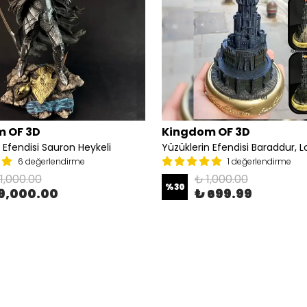
 OF 3D
Kingdom OF 3D
 Efendisi Sauron Heykeli
6 değerlendirme
1 değerlendirme
11,000.00
₺ 1,000.00
%
30
9,000.00
₺ 699.99