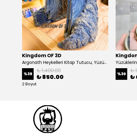
Kingdom OF 3D
Kingdom
Sauron Figürü, Yüzüklerin Efendisi Sauron Heykeli
Argonath Heykelleri Kitap Tutucu, Yüzüklerin Efendisi Figür, Argonath Bookend, 2 Parça (Sağ, Sol)
₺ 1,400.00
₺ 
%
39
%
30
₺ 850.00
₺ 
2 Boyut