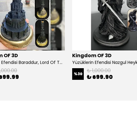
 OF 3D
Kingdom OF 3D
Yüzüklerin Efendisi Baraddur, Lord Of The Rings, Sauron'un Gözü Biblo, Barad Dur Kale
1,000.00
₺ 1,000.00
%
30
699.99
₺ 699.90