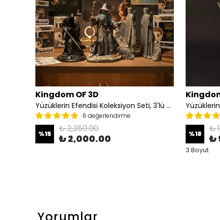
Kingdom OF 3D
Kingdom
Balrog Heykeli, Yüzüklerin Efendisi Balrog Figürü
Yüzüklerin Efendisi Koleksiyon Seti, 3'lü Set(Argonath Heykelleri, Nazgul, Gandalf)
Yüzüklerin
6 değerlendirme
₺ 2,350.00
₺ 
%
15
%
18
₺ 2,000.00
₺ 
3 Boyut
Yorumlar