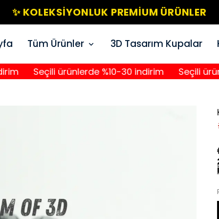
✨ KOLEKSIYONLUK PREMIUM ÜRÜNLER
yfa
Tüm Ürünler
3D Tasarım Kupalar
Seçili ürünlerde %10-30 indirim
Seçili ürünlerd