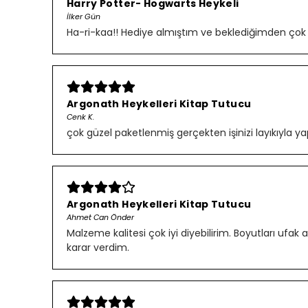
Harry Potter- Hogwarts Heykeli
İlker Gün
Ha-ri-kaa!! Hediye almıştım ve beklediğimden çok gü
Argonath Heykelleri Kitap Tutucu
Cenk K.
çok güzel paketlenmiş gerçekten işinizi layıkıyla ya
Argonath Heykelleri Kitap Tutucu
Ahmet Can Önder
Malzeme kalitesi çok iyi diyebilirim. Boyutları uf
karar verdim.