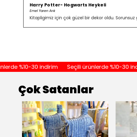
Harry Potter- Hogwarts Heykeli
Emel Yaren Arık
Kitapligimiz için çok güzel bir dekor oldu. Sorunsuz 
de %10-30 indirim
Seçili ürünlerde %10-30 indirim
Çok Satanlar