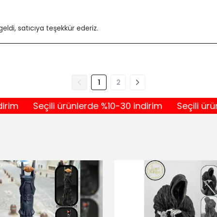
geldi, satıcıya teşekkür ederiz.
1
2
Seçili ürünlerde %10-30 indirim
Seçili ürünlerd