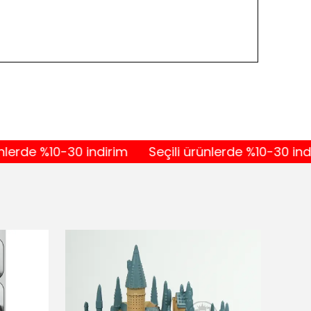
e %10-30 indirim
Seçili ürünlerde %10-30 indirim