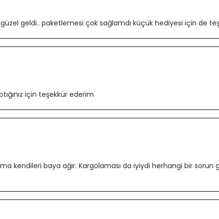
zel geldi.. paketlemesi çok sağlamdı küçük hediyesi için de teşek
ptığınız için teşekkür ederim
ak ama kendileri baya ağır. Kargolaması da iyiydi herhangi bir s