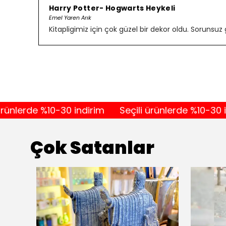
Harry Potter- Hogwarts Heykeli
Emel Yaren Arık
Kitapligimiz için çok güzel bir dekor oldu. Sorunsuz 
rde %10-30 indirim
Seçili ürünlerde %10-30 indirim
Çok Satanlar