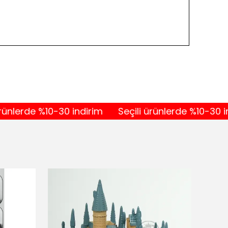
de %10-30 indirim
Seçili ürünlerde %10-30 indirim