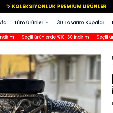
✨ KOLEKSIYONLUK PREMIUM ÜRÜNLER
yfa
Tüm Ürünler
3D Tasarım Kupalar
Seçili ürünlerde %10-30 indirim
Seçili ürünler