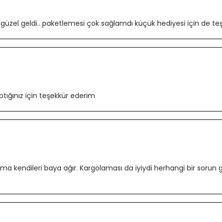
zel geldi.. paketlemesi çok sağlamdı küçük hediyesi için de teşek
ptığınız için teşekkür ederim
ak ama kendileri baya ağır. Kargolaması da iyiydi herhangi bir s