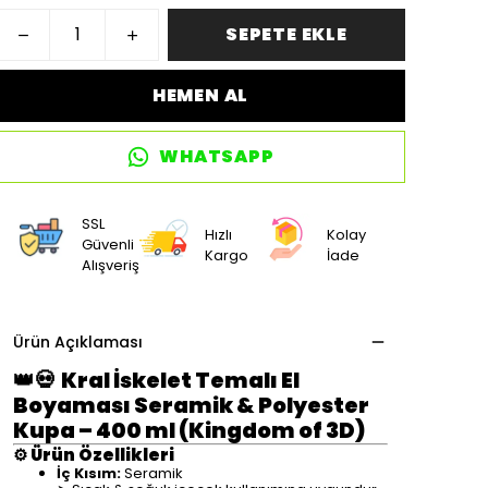
SEPETE EKLE
HEMEN AL
WHATSAPP
SSL
Hızlı
Kolay
Güvenli
Kargo
İade
Alışveriş
Ürün Açıklaması
👑💀
Kral İskelet Temalı El
Boyaması Seramik & Polyester
Kupa – 400 ml (Kingdom of 3D)
⚙️
Ürün Özellikleri
İç Kısım:
Seramik