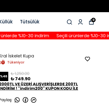
0
Küllük
Tütsülük
de %10-30 indirim
Seçili ürünlerde %10-30 indirim
Kral İskelet Kupa
Tükeniyor
₺ 1,250.00
%
40
₺ 749.90
2000TL VE ÜZERİ ALIŞVERİŞLERDE 200TL
İNDİRİM ! ''indirim200'' KUPON KODU İLE
Paylaş
: