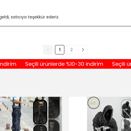
geldi, satıcıya teşekkür ederiz.
1
2
Seçili ürünlerde %10-30 indirim
Seçili ürünler