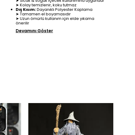
➤ Sıcak & soğuk içecek kullanımına uygundur
➤ Kolay temizlenir, koku tutmaz
Dış Kısım:
Dayanıklı Polyester Kaplama
➤ Tamamen el boyamasıdır
➤ Uzun ömürlü kullanım için elde yıkama
önerilir
Devamını Göster