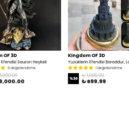
 OF 3D
Kingdom OF 3D
 Efendisi Sauron Heykeli
6 değerlendirme
1 değerlendirme
11,000.00
₺ 1,000.00
%
30
9,000.00
₺ 699.99