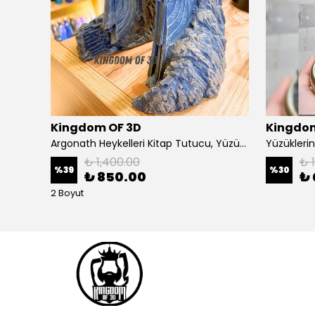
Kingdom OF 3D
Kingdom
Sauron Figürü, Yüzüklerin Efendisi Sauron Heykeli
Argonath Heykelleri Kitap Tutucu, Yüzüklerin Efendisi Figür, Argonath Bookend, 2 Parça (Sağ, Sol)
₺ 1,400.00
₺ 
%
39
%
30
₺ 850.00
₺ 
2 Boyut