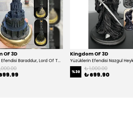
 OF 3D
Kingdom OF 3D
Yüzüklerin Efendisi Baraddur, Lord Of The Rings, Sauron'un Gözü Biblo, Barad Dur Kale
1,000.00
₺ 1,000.00
%
30
699.99
₺ 699.90