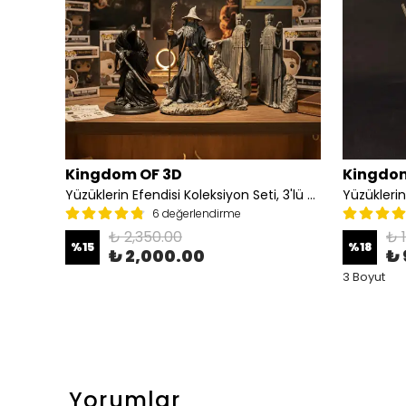
Kingdom OF 3D
Kingdom
Balrog Heykeli, Yüzüklerin Efendisi Balrog Figürü
Yüzüklerin Efendisi Koleksiyon Seti, 3'lü Set(Argonath Heykelleri, Nazgul, Gandalf)
Yüzüklerin
6 değerlendirme
₺ 2,350.00
₺ 
%
15
%
18
₺ 2,000.00
₺ 
3 Boyut
Yorumlar