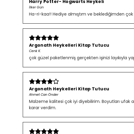
Harry Potter- Hogwarts Heykeli
İlker Gün
Ha-ri-kaa!! Hediye almıştım ve beklediğimden çok gü
Argonath Heykelleri Kitap Tutucu
Cenk K.
çok güzel paketlenmiş gerçekten işinizi layıkıyla ya
Argonath Heykelleri Kitap Tutucu
Ahmet Can Önder
Malzeme kalitesi çok iyi diyebilirim. Boyutları uf
karar verdim.