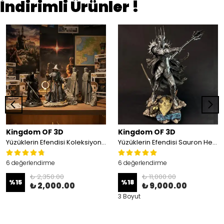
İndirimli Ürünler !
Kingdom OF 3D
Kingdom OF 3D
Yüzüklerin Efendisi Koleksiyon Seti, 3'lü Set(Argonath Heykelleri, Nazgul, Gandalf)
Yüzüklerin Efendisi Sauron Heykeli
6 değerlendirme
6 değerlendirme
₺ 2,350.00
₺ 11,000.00
%
15
%
18
₺ 2,000.00
₺ 9,000.00
3 Boyut