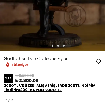
Godfather: Don Corleone Figür
Tükeniyor
₺ 3,500.00
%
20
₺ 2,800.00
2000TL VE ÜZERİ ALIŞVERİŞLERDE 200TL İNDİRİM !
''indirim200'' KUPON KODU İLE
Boyut