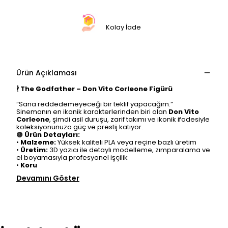
Kolay İade
Ürün Açıklaması
🕴️
The Godfather – Don Vito Corleone Figürü
⠀
“Sana reddedemeyeceği bir teklif yapacağım.”
Sinemanın en ikonik karakterlerinden biri olan
Don Vito
Corleone
, şimdi asil duruşu, zarif takımı ve ikonik ifadesiyle
koleksiyonunuza güç ve prestij katıyor.
🟤
Ürün Detayları:
•
Malzeme:
Yüksek kaliteli PLA veya reçine bazlı üretim
•
Üretim:
3D yazıcı ile detaylı modelleme, zımparalama ve
el boyamasıyla profesyonel işçilik
•
Koru
Devamını Göster