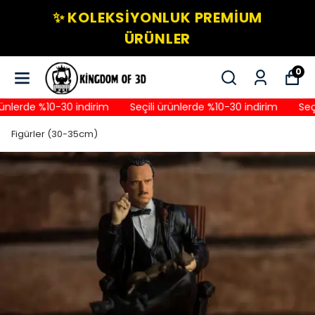
✨ KOLEKSIYONLUK PREMIUM
ÜRÜNLER
0
nlerde %10-30 indirim
Seçili ürünlerde %10-30 indirim
Seçil
Figürler (30-35cm)