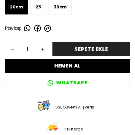
20cm
25
30cm
Paylaş
:
SEPETE EKLE
HEMEN AL
WHATSAPP
SSL Güvenli Alışveriş
Hızlı Kargo