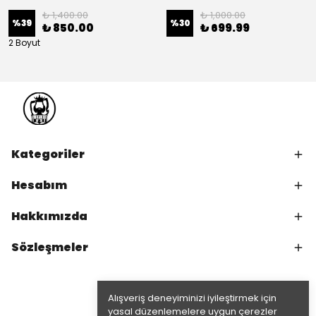
₺ 1,400.00
₺ 1,000.00
%
39
%
30
₺ 850.00
₺ 699.99
2 Boyut
Kategoriler
Hesabım
Hakkımızda
Sözleşmeler
Alışveriş deneyiminizi iyileştirmek için
yasal düzenlemelere uygun çerezler