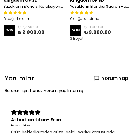
Kingdom OF 3D
Kingdom OF 3D
Yüzüklerin Efendisi Koleksiyon Seti, 3'lü Set(Argonath Heykelleri, Nazgul, Gandalf)
Yüzüklerin Efendisi Sauron Heykeli
6 değerlendirme
6 değerlendirme
₺ 2,350.00
₺ 11,000.00
%
15
%
18
₺ 2,000.00
₺ 9,000.00
3 Boyut
Yorumlar
Yorum Yap
Bu ürün için henüz yorum yapılmamış.
Attack on titan- Eren
Hakan Yılmaz
Ürün beklediğimden güzel geldi. Ağırlığı konusunda