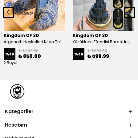
Kingdom OF 3D
Kingdom OF 3D
Argonath Heykelleri Kitap Tutucu, Yüzüklerin Efendisi Figür, Argonath Bookend, 2 Parça (Sağ, Sol)
Yüzüklerin Efendisi Baraddur, Lord Of The Rings, Sauron'un Gözü Biblo, Barad Dur Kale
₺ 1,400.00
₺ 1,000.00
%
39
%
30
₺ 850.00
₺ 699.99
2 Boyut
Kategoriler
Hesabım