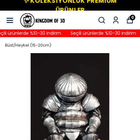
✨ KOLEKSIYONLUK PREMIUM
ÜRÜNLER
0
li ürünlerde %10-30 indirim
Seçili ürünlerde %10-30 indirim
Büst/Heykel (15-20cm)