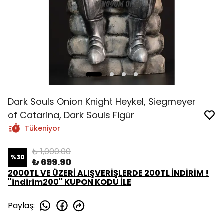
Dark Souls Onion Knight Heykel, Siegmeyer
of Catarina, Dark Souls Figür
Tükeniyor
₺ 1,000.00
%
30
₺ 699.90
2000TL VE ÜZERİ ALIŞVERİŞLERDE 200TL İNDİRİM !
''indirim200'' KUPON KODU İLE
Paylaş
: