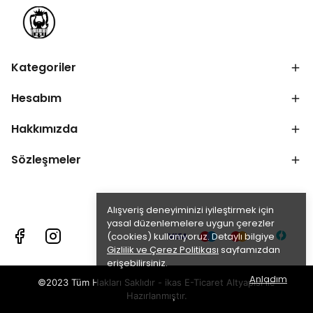
Kategoriler
Hesabım
Hakkımızda
Sözleşmeler
Alışveriş deneyiminizi iyileştirmek için
yasal düzenlemelere uygun çerezler
(cookies) kullanıyoruz. Detaylı bilgiye
Gizlilik ve Çerez Politikası
sayfamızdan
erişebilirsiniz.
Anladım
©2023 Tüm Hakları Saklıdır - ikas E-Ticaret
Altyapısı ile
Hazırlanmıştır.