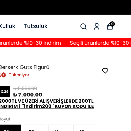
0
Küllük
Tütsülük
rde %10-30 indirim
Seçili ürünlerde %10-30 indirim
Berserk Guts Figürü
Tükeniyor
₺ 11,500.00
%
39
₺ 7,000.00
2000TL VE ÜZERİ ALIŞVERİŞLERDE 200TL
İNDİRİM ! ''indirim200'' KUPON KODU İLE
Boyut