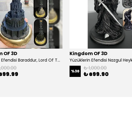
 OF 3D
Kingdom OF 3D
Yüzüklerin Efendisi Baraddur, Lord Of The Rings, Sauron'un Gözü Biblo, Barad Dur Kale
1,000.00
₺ 1,000.00
%
30
699.99
₺ 699.90