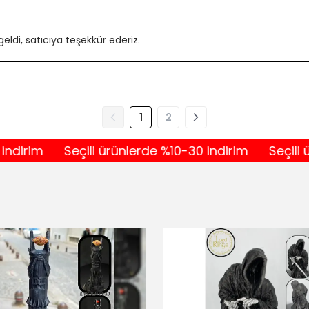
geldi, satıcıya teşekkür ederiz.
1
2
m
Seçili ürünlerde %10-30 indirim
Seçili ürünle