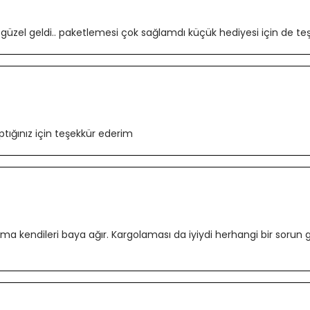
zel geldi.. paketlemesi çok sağlamdı küçük hediyesi için de teşek
ptığınız için teşekkür ederim
ak ama kendileri baya ağır. Kargolaması da iyiydi herhangi bir s