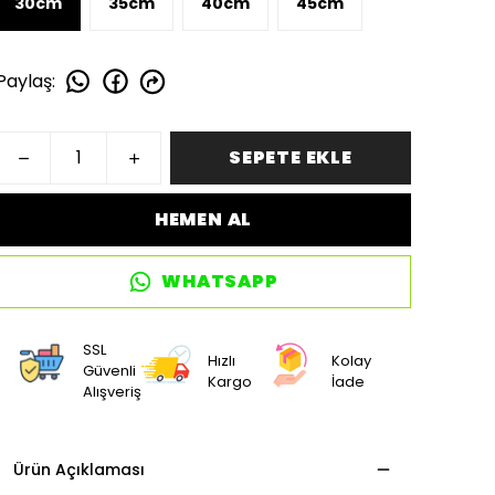
30cm
35cm
40cm
45cm
Paylaş
:
SEPETE EKLE
HEMEN AL
WHATSAPP
SSL
Hızlı
Kolay
Güvenli
Kargo
İade
Alışveriş
Ürün Açıklaması