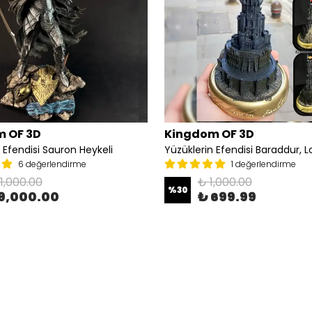
 OF 3D
Kingdom OF 3D
 Efendisi Sauron Heykeli
6 değerlendirme
1 değerlendirme
11,000.00
₺ 1,000.00
%
30
9,000.00
₺ 699.99