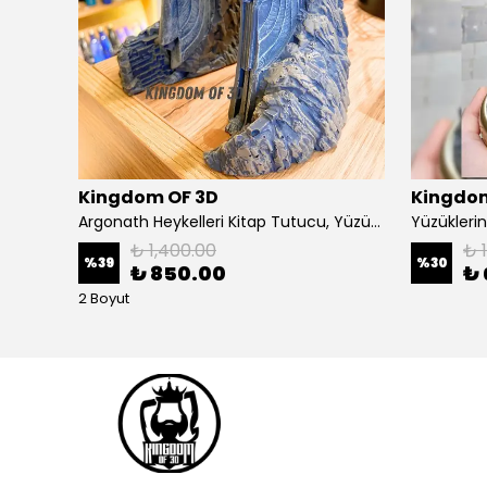
Kingdom OF 3D
Kingdom
Sauron Figürü, Yüzüklerin Efendisi Sauron Heykeli
Argonath Heykelleri Kitap Tutucu, Yüzüklerin Efendisi Figür, Argonath Bookend, 2 Parça (Sağ, Sol)
₺ 1,400.00
₺ 
%
39
%
30
₺ 850.00
₺ 
2 Boyut