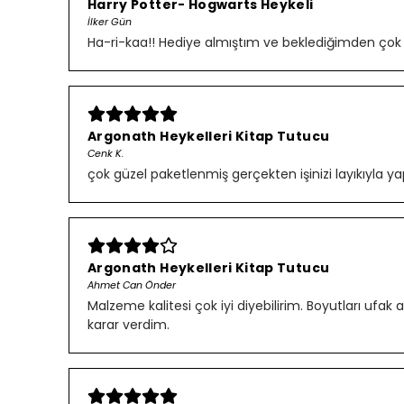
Harry Potter- Hogwarts Heykeli
İlker Gün
Ha-ri-kaa!! Hediye almıştım ve beklediğimden çok gü
Argonath Heykelleri Kitap Tutucu
Cenk K.
çok güzel paketlenmiş gerçekten işinizi layıkıyla ya
Argonath Heykelleri Kitap Tutucu
Ahmet Can Önder
Malzeme kalitesi çok iyi diyebilirim. Boyutları uf
karar verdim.