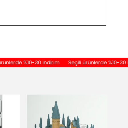
rde %10-30 indirim
Seçili ürünlerde %10-30 indirim