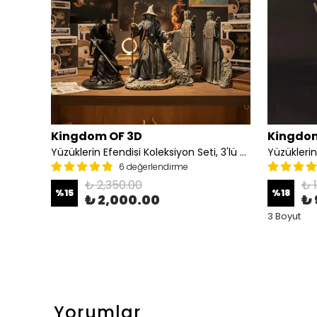
Kingdom OF 3D
Kingdom
Balrog Heykeli, Yüzüklerin Efendisi Balrog Figürü
Yüzüklerin Efendisi Koleksiyon Seti, 3'lü Set(Argonath Heykelleri, Nazgul, Gandalf)
Yüzüklerin
6 değerlendirme
₺ 2,350.00
₺ 
%
15
%
18
₺ 2,000.00
₺ 
3 Boyut
Yorumlar