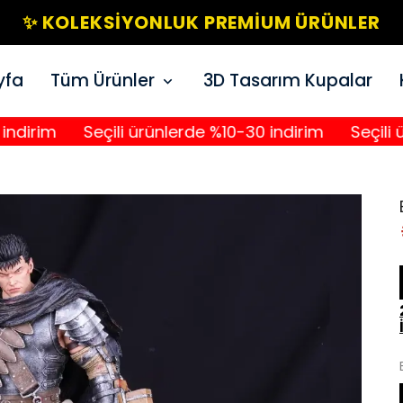
✨ KOLEKSIYONLUK PREMIUM ÜRÜNLER
yfa
Tüm Ürünler
3D Tasarım Kupalar
m
Seçili ürünlerde %10-30 indirim
Seçili ürünle