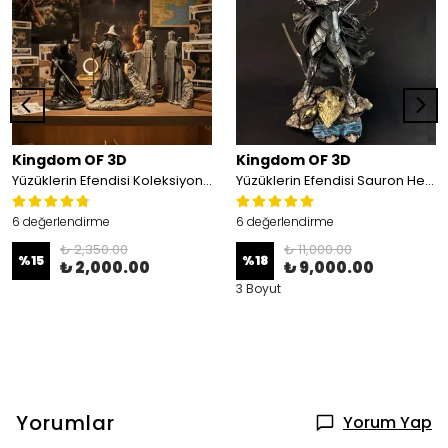
Kingdom OF 3D
Kingdom OF 3D
Yüzüklerin Efendisi Koleksiyon Seti, 3'lü Set(Argonath Heykelleri, Nazgul, Gandalf)
Yüzüklerin Efendisi Sauron Heykeli
6 değerlendirme
6 değerlendirme
₺ 2,350.00
₺ 11,000.00
%
15
%
18
₺ 2,000.00
₺ 9,000.00
3 Boyut
Yorumlar
Yorum Yap