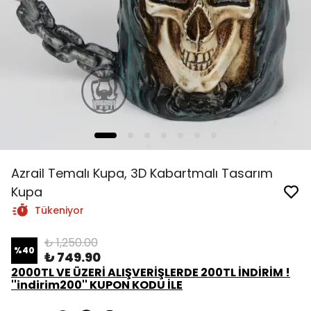
Azrail Temalı Kupa, 3D Kabartmalı Tasarım
Kupa
Tükeniyor
₺ 1,250.00
%
40
₺ 749.90
2000TL VE ÜZERİ ALIŞVERİŞLERDE 200TL İNDİRİM !
''indirim200'' KUPON KODU İLE