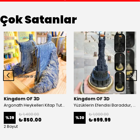
Çok Satanlar
Kingdom OF 3D
Kingdom OF 3D
Argonath Heykelleri Kitap Tutucu, Yüzüklerin Efendisi Figür, Argonath Bookend, 2 Parça (Sağ, Sol)
Yüzüklerin Efendisi Baraddur, Lord Of The Rings, Sauron'un Gözü Biblo, Barad Dur Kale
₺ 1,400.00
₺ 1,000.00
%
39
%
30
₺ 850.00
₺ 699.99
2 Boyut