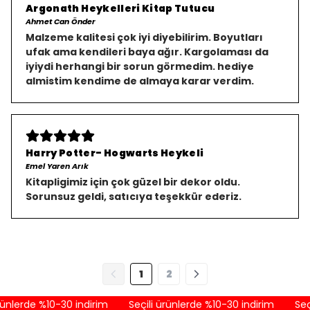
Argonath Heykelleri Kitap Tutucu
Ahmet Can Önder
Malzeme kalitesi çok iyi diyebilirim. Boyutları
ufak ama kendileri baya ağır. Kargolaması da
iyiydi herhangi bir sorun görmedim. hediye
almistim kendime de almaya karar verdim.
Harry Potter- Hogwarts Heykeli
Emel Yaren Arık
Kitapligimiz için çok güzel bir dekor oldu.
Sorunsuz geldi, satıcıya teşekkür ederiz.
1
2
nlerde %10-30 indirim
Seçili ürünlerde %10-30 indirim
Seçil