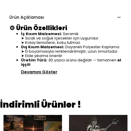
Ürün Açıklaması
⚙️
Ürün Özellikleri
İç Kısım Malzemesi:
Seramik
➤ Sıcak ve soğuk içecekler için uygundur.
➤ Kolay temizlenir, koku tutmaz.
Dış Kısım Malzemesi:
Dayanıklı Polyester Kaplama
➤ El boyamasıyla renklendirilmiştir, uzun ömürlüdür.
➤ Elde yıkama önerilir.
Üretim Türü:
3D yazıcı ürünü değildir — tamamen
el
işçili
Devamını Göster
İndirimli Ürünler !