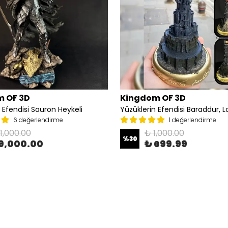
 OF 3D
Kingdom OF 3D
 Efendisi Sauron Heykeli
6 değerlendirme
1 değerlendirme
11,000.00
₺ 1,000.00
%
30
9,000.00
₺ 699.99