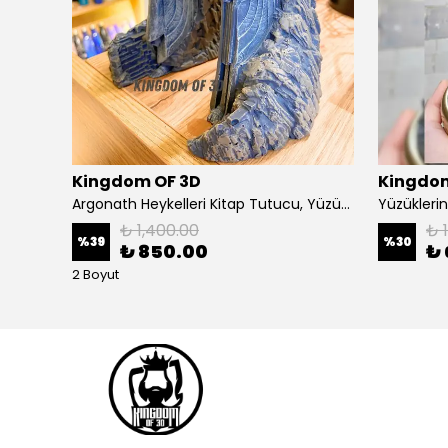
Kingdom OF 3D
Kingdom
Sauron Figürü, Yüzüklerin Efendisi Sauron Heykeli
Argonath Heykelleri Kitap Tutucu, Yüzüklerin Efendisi Figür, Argonath Bookend, 2 Parça (Sağ, Sol)
₺ 1,400.00
₺ 
%
39
%
30
₺ 850.00
₺ 
2 Boyut