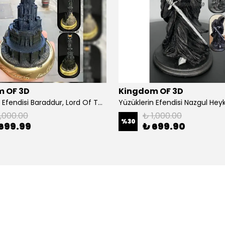
 OF 3D
Kingdom OF 3D
Yüzüklerin Efendisi Baraddur, Lord Of The Rings, Sauron'un Gözü Biblo, Barad Dur Kale
1,000.00
₺ 1,000.00
%
30
699.99
₺ 699.90