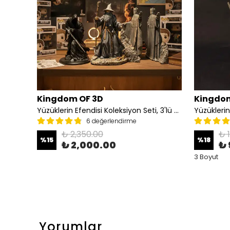
Kingdom OF 3D
Kingdom
Balrog Heykeli, Yüzüklerin Efendisi Balrog Figürü
Yüzüklerin Efendisi Koleksiyon Seti, 3'lü Set(Argonath Heykelleri, Nazgul, Gandalf)
Yüzüklerin
6 değerlendirme
₺ 2,350.00
₺ 
%
15
%
18
₺ 2,000.00
₺ 
3 Boyut
Yorumlar