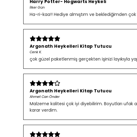
Harry Potter- Hogwarts Heykeli
İlker Gün
Ha-ri-kaa!! Hediye almıştım ve beklediğimden çok gü
Argonath Heykelleri Kitap Tutucu
Cenk K.
çok güzel paketlenmiş gerçekten işinizi layıkıyla ya
Argonath Heykelleri Kitap Tutucu
Ahmet Can Önder
Malzeme kalitesi çok iyi diyebilirim. Boyutları uf
karar verdim.