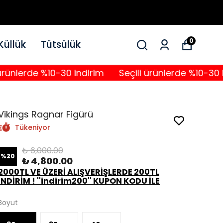
0
Küllük
Tütsülük
erde %10-30 indirim
Seçili ürünlerde %10-30 indiri
Vikings Ragnar Figürü
Tükeniyor
₺ 6,000.00
%
20
₺ 4,800.00
2000TL VE ÜZERİ ALIŞVERİŞLERDE 200TL
İNDİRİM ! ''indirim200'' KUPON KODU İLE
Boyut