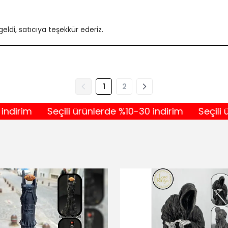
geldi, satıcıya teşekkür ederiz.
1
2
im
Seçili ürünlerde %10-30 indirim
Seçili ürünl