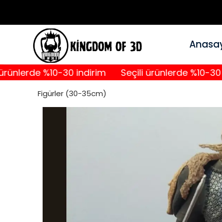
Anasa
erde %10-30 indirim
Seçili ürünlerde %10-30 indir
Figürler (30-35cm)