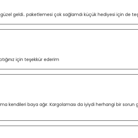
zel geldi.. paketlemesi çok sağlamdı küçük hediyesi için de teşek
ptığınız için teşekkür ederim
ak ama kendileri baya ağır. Kargolaması da iyiydi herhangi bir s