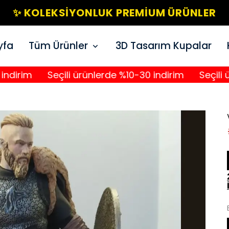
✨ KOLEKSIYONLUK PREMIUM ÜRÜNLER
yfa
Tüm Ürünler
3D Tasarım Kupalar
im
Seçili ürünlerde %10-30 indirim
Seçili ürünl