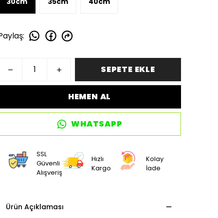
30cm
35cm
40cm
Paylaş
:
SEPETE EKLE
HEMEN AL
WHATSAPP
SSL
Hızlı
Kolay
Güvenli
Kargo
İade
Alışveriş
Ürün Açıklaması