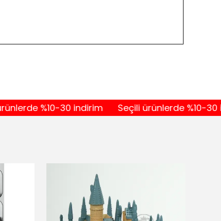
erde %10-30 indirim
Seçili ürünlerde %10-30 indiri