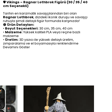
🛡️
Vikings – Ragnar Lothbrok Figürü (30 / 35 / 40
cm Seçenekli)
⠀
Tarihin en karizmatik savaşçılarından biri olan
Ragnar Lothbrok
, dizideki ikonik duruşu ve savaşçı
ruhuyla şimdi detaylı figür formunda karşınızda!
🟤
Ürün Detayları:
•
Boyut Seçenekleri:
30 cm, 35 cm, 40 cm
•
Malzeme:
Yüksek kaliteli PLA veya reçine bazlı
malzeme
•
Üretim:
3D yazıcı ile yüksek detaylı üretim,
zımparalama ve el boyamasıyla renklendirme
Devamını Göster